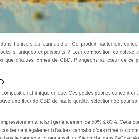
dans l’univers du cannabidiol. Ce produit hautement concen
ocks si uniques et puissants ? Leur composition complexe et
noncés que d’autres formes de CBD. Plongeons au cœur de ce
BD
composition chimique unique. Ces petites pépites concentrent 
ouve une fleur de CBD de haute qualité, sélectionnée pour sa 
mpressionnants, allant généralement de 50% à 80%. Cette conc
ontiennent également d’autres cannabinoïdes mineurs comme l
ans le cannabis, jouent aussi un rôle crucial dans l’efficacité 