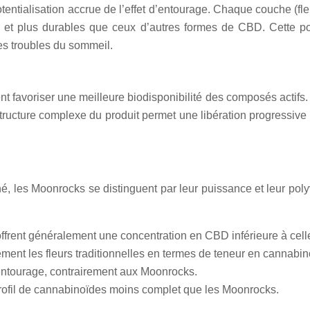
tialisation accrue de l’effet d’entourage. Chaque couche (fleur
es et plus durables que ceux d’autres formes de CBD. Cette pot
les troubles du sommeil.
voriser une meilleure biodisponibilité des composés actifs. La
tructure complexe du produit permet une libération progressive 
hé, les Moonrocks se distinguent par leur puissance et leur p
offrent généralement une concentration en CBD inférieure à cel
ent les fleurs traditionnelles en termes de teneur en cannabin
’entourage, contrairement aux Moonrocks.
rofil de cannabinoïdes moins complet que les Moonrocks.