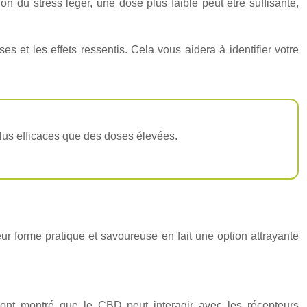
du stress léger, une dose plus faible peut être suffisante,
es et les effets ressentis. Cela vous aidera à identifier votre
lus efficaces que des doses élevées.
ur forme pratique et savoureuse en fait une option attrayante
 ont montré que le CBD peut interagir avec les récepteurs