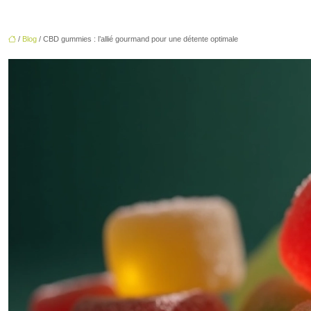
/
Blog
/ CBD gummies : l’allié gourmand pour une détente optimale