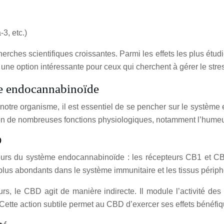
3, etc.)
rches scientifiques croissantes. Parmi les effets les plus étudi
e option intéressante pour ceux qui cherchent à gérer le stres
e endocannabinoïde
re organisme, il est essentiel de se pencher sur le systèm
ion de nombreuses fonctions physiologiques, notamment l’humeur, 
D
eurs du système endocannabinoïde : les récepteurs CB1 et CB
plus abondants dans le système immunitaire et les tissus périph
s, le CBD agit de manière indirecte. Il module l’activité des 
ette action subtile permet au CBD d’exercer ses effets bénéfiqu