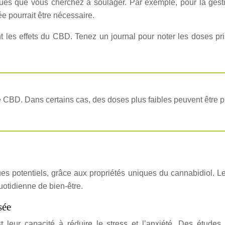
s que vous cherchez à soulager. Par exemple, pour la gestion 
e pourrait être nécessaire.
nt les effets du CBD. Tenez un journal pour noter les doses pris
 CBD. Dans certains cas, des doses plus faibles peuvent être p
s potentiels, grâce aux propriétés uniques du cannabidiol. Le
uotidienne de bien-être.
sée
leur capacité à réduire le stress et l’anxiété. Des études